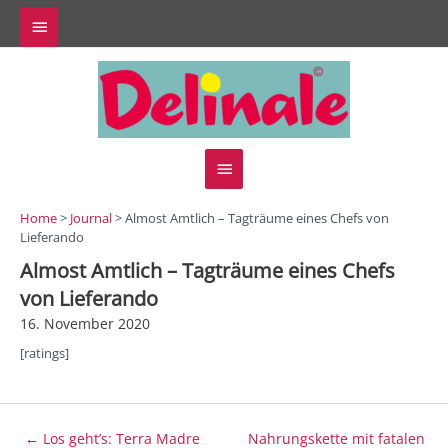
Zum
Above
Inhalt
springen
Header
Hauptmenü
Home
>
Journal
> Almost Amtlich – Tagträume eines Chefs von
Lieferando
Almost Amtlich – Tagträume eines Chefs
von Lieferando
16. November 2020
[ratings]
Beitragsnavigation
← Los geht’s: Terra Madre
Nahrungskette mit fatalen