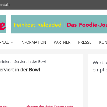
ontakt
RNAL
INFORMATION
PARTNER
PRESSE
KON
niert – Serviert in der Bowl
Werbun
rviert in der Bowl
empfie
trie:
Absatzschwäche Thermomix →