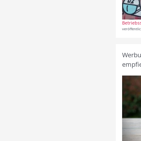
Betriebs
veröffentli
Werbun
empfie