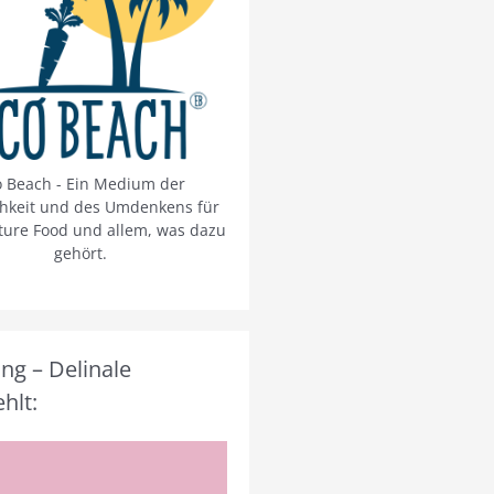
o Beach - Ein Medium der
chkeit und des Umdenkens für
ture Food und allem, was dazu
gehört.
g – Delinale
hlt: