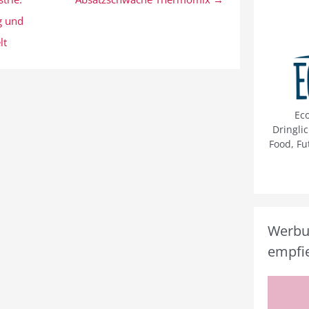
g und
lt
Ec
Dringli
Food, Fu
Werbun
empfie