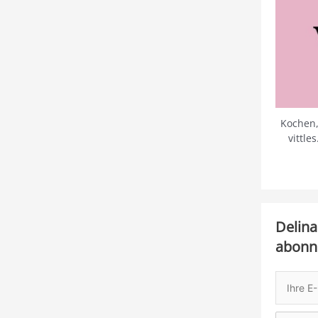
Kochen,
vittle
Delina
abonn