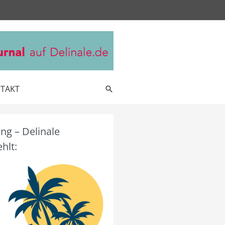
TAKT
Suche
g – Delinale
hlt: