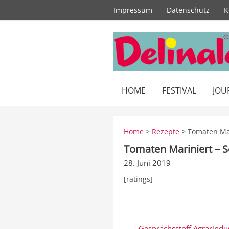
Zum
Impressum
Datenschutz
K
Inhalt
springen
HOME
FESTIVAL
JOU
Home
>
Rezepte
> Tomaten Mari
Tomaten Mariniert – Se
28. Juni 2019
[ratings]
Beitragsnavigation
← Gesprächsstoff Agrarindus