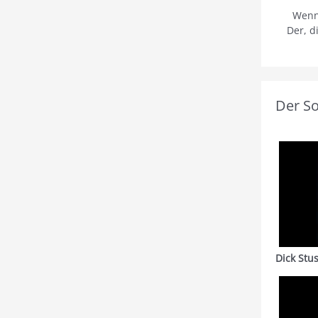
Wenn
Der, d
Der S
Dick Stu