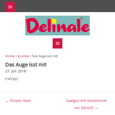
Zum
Above
Inhalt
springen
Header
Hauptmenü
Home
>
Journal
> Das Auge isst mit
Das Auge isst mit
27. Juli 2018
[ratings]
Beitragsnavigation
← Purple Haze
Saatgut mit Gentechnik
vor Gericht →