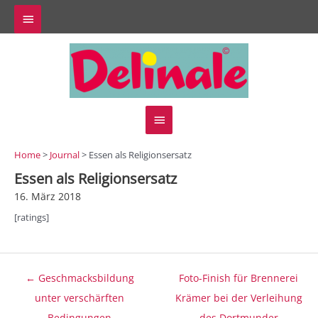
Zum
Above
Inhalt
springen
Header
Hauptmenü
Home
>
Journal
> Essen als Religionsersatz
Essen als Religionsersatz
16. März 2018
[ratings]
Beitragsnavigation
← Geschmacksbildung
Foto-Finish für Brennerei
unter verschärften
Krämer bei der Verleihung
Bedingungen
des Dortmunder