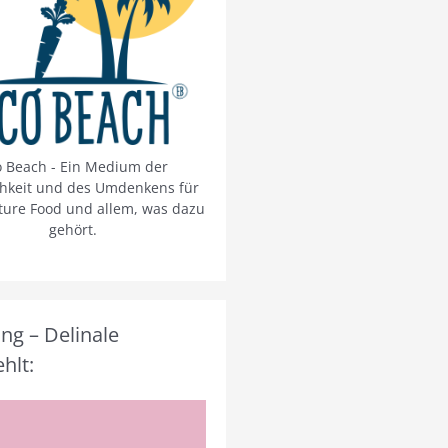
o Beach - Ein Medium der
chkeit und des Umdenkens für
ture Food und allem, was dazu
gehört.
g – Delinale
hlt: