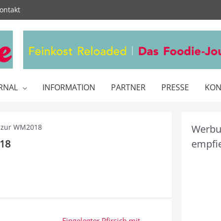
ontakt
RNAL
INFORMATION
PARTNER
PRESSE
KON
d zur WM2018
Werbun
018
empfie
Eingelegter Pfirsich mit