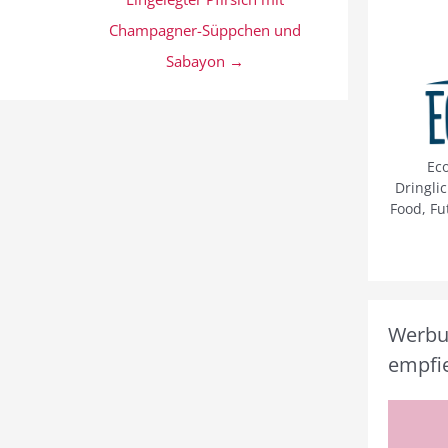
Champagner-Süppchen und
Sabayon →
Ec
Dringli
Food, Fu
Werbun
empfie