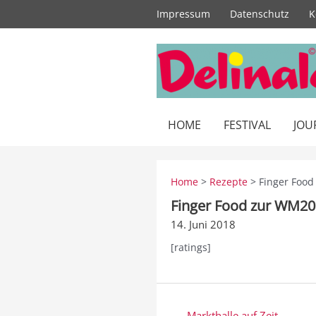
Zum
Impressum
Datenschutz
K
Inhalt
springen
HOME
FESTIVAL
JOU
Home
>
Rezepte
> Finger Foo
Finger Food zur WM2
14. Juni 2018
[ratings]
Beitragsnavigation
← Markthalle auf Zeit