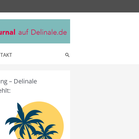
TAKT
Suche
g – Delinale
hlt: