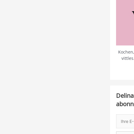
Kochen,
vittle
Delina
abonn