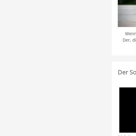
Wenn
Der, d
Der S