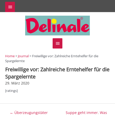
Zum
Above
Inhalt
springen
Header
Hauptmenü
Home
>
Journal
> Freiwillige vor: Zahlreiche Erntehelfer für die
Spargelernte
Freiwillige vor: Zahlreiche Erntehelfer für die
Spargelernte
29. März 2020
[ratings]
Beitragsnavigation
← Überzeugungstäter
Suppe geht immer. Was