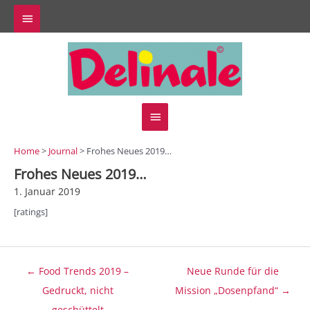
Zum
Above
Inhalt
springen
Header
Hauptmenü
Home
>
Journal
> Frohes Neues 2019…
Frohes Neues 2019…
1. Januar 2019
[ratings]
Beitragsnavigation
← Food Trends 2019 –
Neue Runde für die
Gedruckt, nicht
Mission „Dosenpfand“ →
geschüttelt