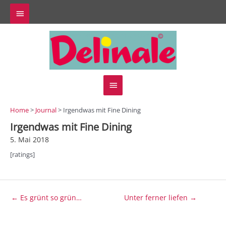
Zum
Above
Inhalt
springen
Header
Hauptmenü
Home
>
Journal
> Irgendwas mit Fine Dining
Irgendwas mit Fine Dining
5. Mai 2018
[ratings]
Beitragsnavigation
← Es grünt so grün…
Unter ferner liefen →