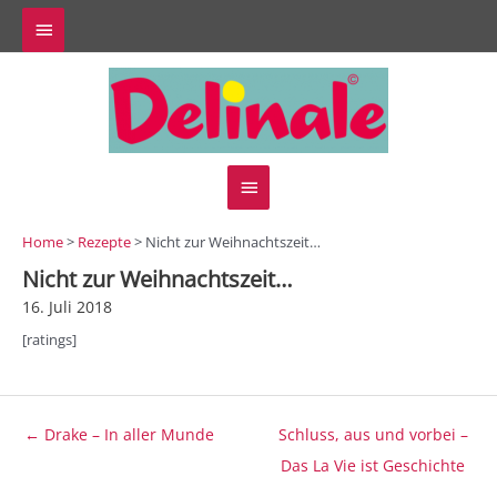
Zum
Above
Inhalt
springen
Header
Hauptmenü
Home
>
Rezepte
> Nicht zur Weihnachtszeit…
Nicht zur Weihnachtszeit…
16. Juli 2018
[ratings]
Beitragsnavigation
← Drake – In aller Munde
Schluss, aus und vorbei –
Das La Vie ist Geschichte
→