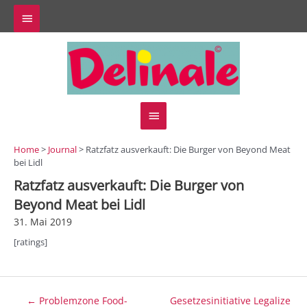
Zum
Above
Inhalt
springen
Header
Hauptmenü
Home
>
Journal
> Ratzfatz ausverkauft: Die Burger von Beyond Meat
bei Lidl
Ratzfatz ausverkauft: Die Burger von
Beyond Meat bei Lidl
31. Mai 2019
[ratings]
Beitragsnavigation
← Problemzone Food-
Gesetzesinitiative Legalize