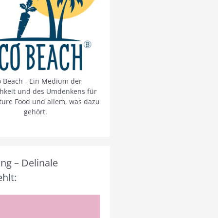
o Beach - Ein Medium der
chkeit und des Umdenkens für
ture Food und allem, was dazu
gehört.
g – Delinale
hlt: