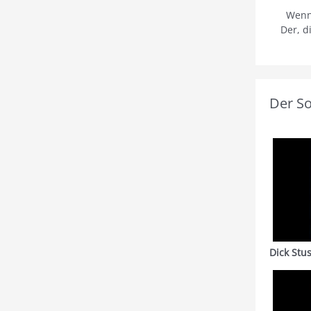
Wenn
Der, d
Der S
Dick Stu