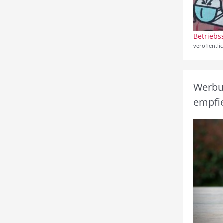
Betriebs
veröffentli
Werbun
empfie