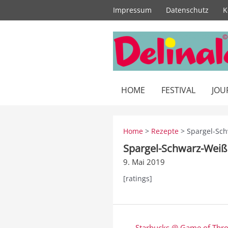
Zum
Impressum
Datenschutz
K
Inhalt
springen
HOME
FESTIVAL
JOU
Home
>
Rezepte
> Spargel-Sc
Spargel-Schwarz-Weiß
9. Mai 2019
[ratings]
Beitragsnavigation
← Starbucks @ Game of Thro