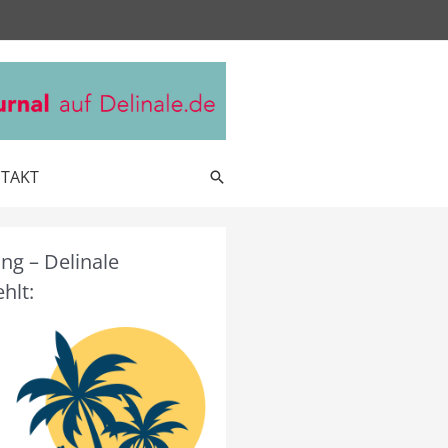
TAKT
Suche
g – Delinale
hlt: