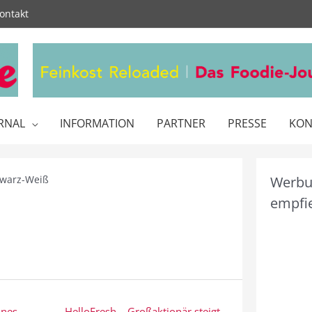
ontakt
RNAL
INFORMATION
PARTNER
PRESSE
KON
hwarz-Weiß
Werbun
empfie
nes –
HelloFresh – Großaktionär steigt