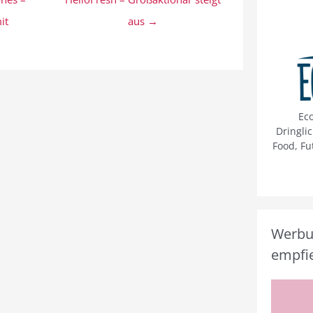
it
aus →
Ec
Dringli
Food, Fu
Werbun
empfie