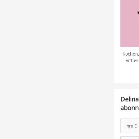
Kochen,
vittle
Delina
abonn