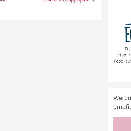
Ec
Dringli
Food, Fu
Werbun
empfie