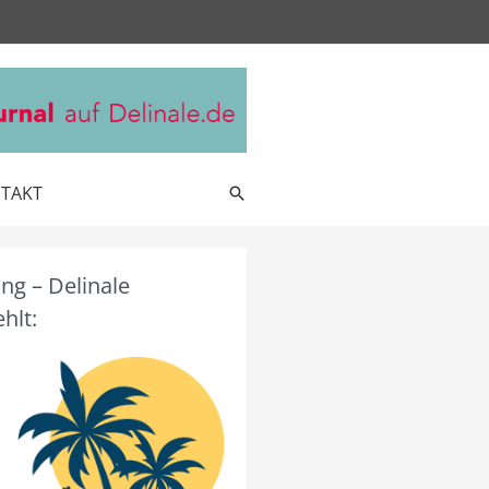
TAKT
Suche
g – Delinale
hlt: