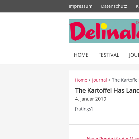
Zum
Impressum
Datenschutz
K
Inhalt
springen
HOME
FESTIVAL
JOU
Home
>
Journal
> The Kartoffe
The Kartoffel Has Lan
4. Januar 2019
[ratings]
Beitragsnavigation
← Neue Runde für die Miss