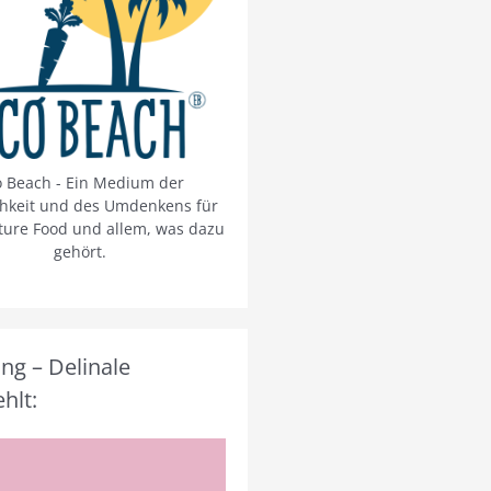
o Beach - Ein Medium der
chkeit und des Umdenkens für
ture Food und allem, was dazu
gehört.
g – Delinale
hlt: