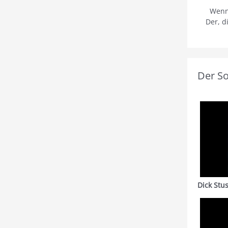
Wenn
Der, d
Der S
Dick Stu