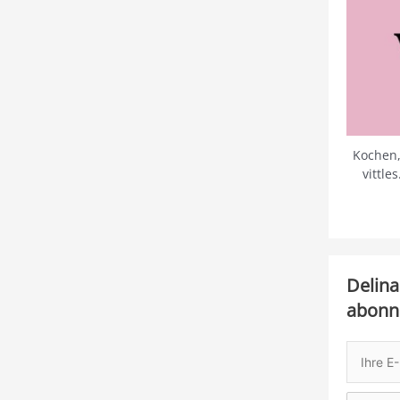
Kochen,
vittle
Delina
abonn