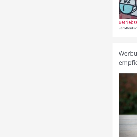
Betriebs
veröffentli
Werbun
empfie