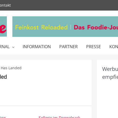
ontakt
RNAL
INFORMATION
PARTNER
PRESSE
KON
l Has Landed
Werbun
ded
empfie
ion
Sellerie im Doppelpack →