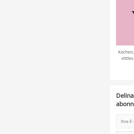
Kochen,
vittle
Delina
abonn