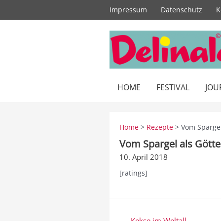
Zum
Impressum
Datenschutz
K
Inhalt
springen
HOME
FESTIVAL
JOU
Home
>
Rezepte
> Vom Spargel
Vom Spargel als Götte
10. April 2018
[ratings]
Beitragsnavigation
← Kekse im Weltall