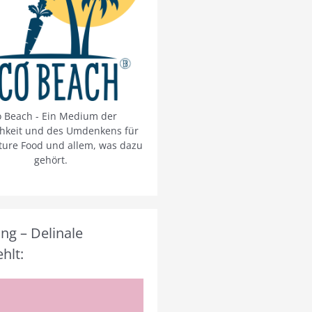
o Beach - Ein Medium der
chkeit und des Umdenkens für
ture Food und allem, was dazu
gehört.
g – Delinale
hlt: