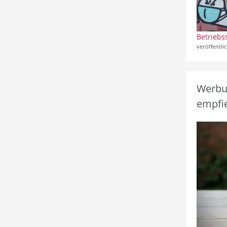
Betriebs
veröffentli
Werbun
empfie