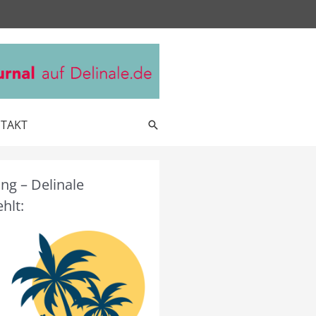
TAKT
Suche
g – Delinale
hlt: