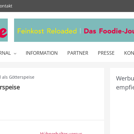
ontakt
RNAL
INFORMATION
PARTNER
PRESSE
KON
 als Götterspeise
Werbun
rspeise
empfie
Hühnerhalter versus