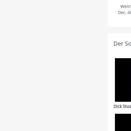
Wenn
Der, d
Der S
Dick Stu