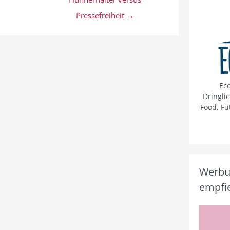
Pressefreiheit →
Ec
Dringli
Food, Fu
Werbun
empfie