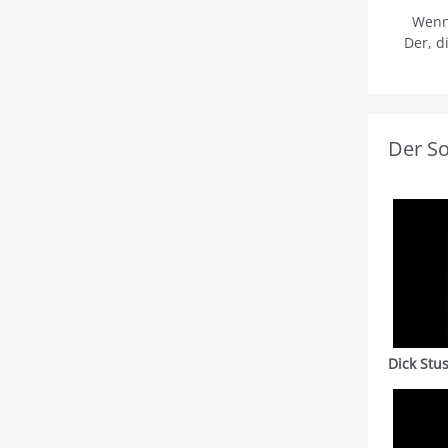
Wenn
Der, d
Der S
Dick Stu