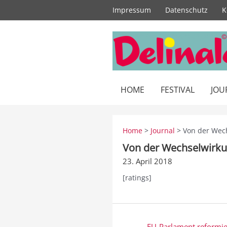
Zum
Impressum
Datenschutz
K
Inhalt
springen
HOME
FESTIVAL
JOU
Home
>
Journal
> Von der Wech
Von der Wechselwirku
23. April 2018
[ratings]
Beitragsnavigation
← EU-Parlament reformie