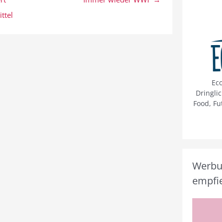
ttel
Ec
Dringli
Food, Fu
Werbun
empfie