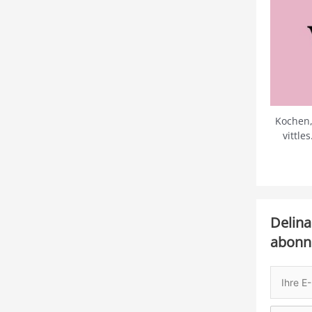
Kochen,
vittle
Delina
abonn