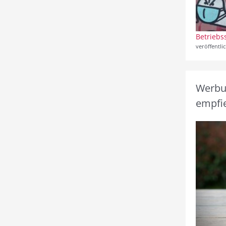
Betriebs
veröffentli
Werbun
empfie