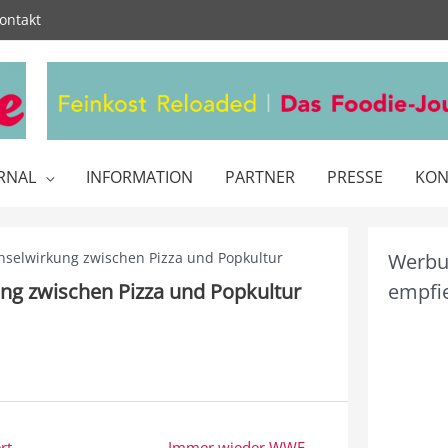
ontakt
RNAL
INFORMATION
PARTNER
PRESSE
KON
selwirkung zwischen Pizza und Popkultur
Werbun
ng zwischen Pizza und Popkultur
empfie
rt
Immer wieder WWF →