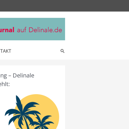
TAKT
Suche
g – Delinale
hlt: