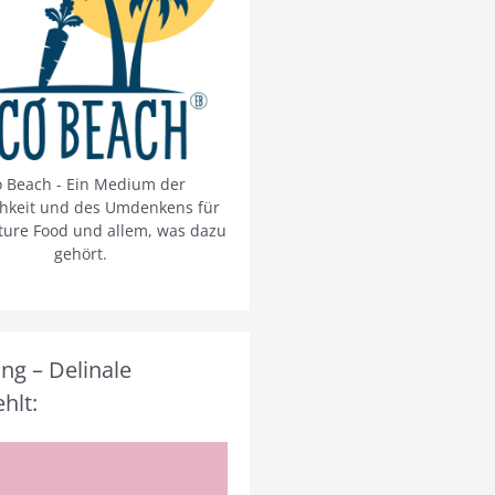
o Beach - Ein Medium der
chkeit und des Umdenkens für
ture Food und allem, was dazu
gehört.
g – Delinale
hlt: