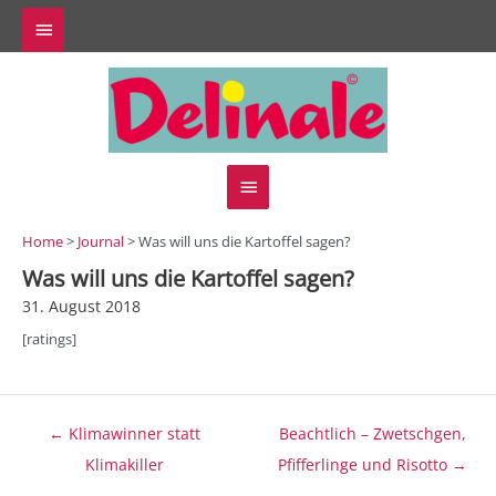
Zum
Above
Inhalt
springen
Header
Hauptmenü
Home
>
Journal
> Was will uns die Kartoffel sagen?
Was will uns die Kartoffel sagen?
31. August 2018
[ratings]
Beitragsnavigation
← Klimawinner statt
Beachtlich – Zwetschgen,
Klimakiller
Pfifferlinge und Risotto →