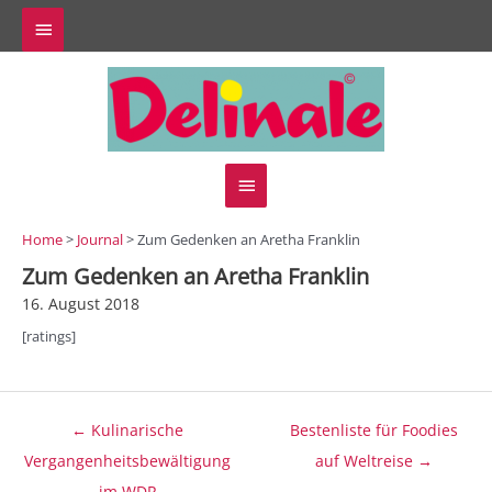
Zum
Above
Inhalt
springen
Header
Hauptmenü
Home
>
Journal
> Zum Gedenken an Aretha Franklin
Zum Gedenken an Aretha Franklin
16. August 2018
[ratings]
Beitragsnavigation
← Kulinarische
Bestenliste für Foodies
Vergangenheitsbewältigung
auf Weltreise →
im WDR