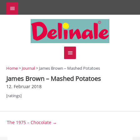
Zum
Above
Inhalt
springen
Header
Hauptmenü
Home
>
Journal
> James Brown – Mashed Potatoes
James Brown – Mashed Potatoes
12. Februar 2018
[ratings]
Beitragsnavigation
The 1975 – Chocolate →