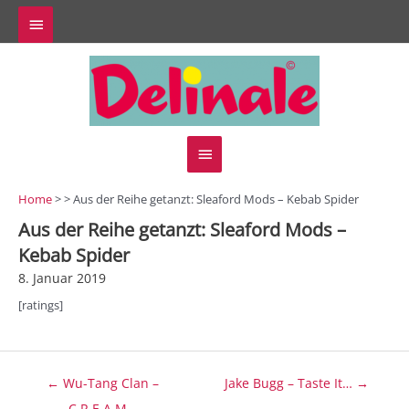
Zum
Above
Inhalt
springen
Header
Hauptmenü
Home
> > Aus der Reihe getanzt: Sleaford Mods – Kebab Spider
Aus der Reihe getanzt: Sleaford Mods –
Kebab Spider
8. Januar 2019
[ratings]
Beitragsnavigation
← Wu-Tang Clan –
Jake Bugg – Taste It… →
C.R.E.A.M…