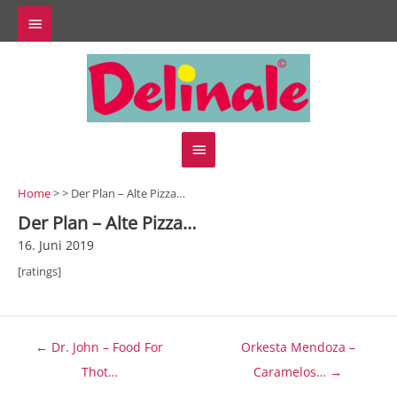
Zum
Above
Inhalt
springen
Header
Hauptmenü
Home
> > Der Plan – Alte Pizza…
Der Plan – Alte Pizza…
16. Juni 2019
[ratings]
Beitragsnavigation
← Dr. John – Food For
Orkesta Mendoza –
Thot…
Caramelos… →