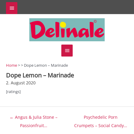
Zum
Above
Inhalt
springen
Header
Hauptmenü
Home
> > Dope Lemon – Marinade
Dope Lemon – Marinade
2. August 2020
[ratings]
Beitragsnavigation
← Angus & Julia Stone –
Psychedelic Porn
Passionfruit…
Crumpets – Social Candy…
→