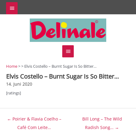
Zum
Above
Inhalt
springen
Header
Hauptmenü
Home
> > Elvis Costello – Burnt Sugar Is So Bitter…
Elvis Costello – Burnt Sugar Is So Bitter…
14. Juni 2020
[ratings]
Beitragsnavigation
← Poirier & Flavia Coelho –
Bill Long – The Wild
Café Com Leite…
Radish Song… →