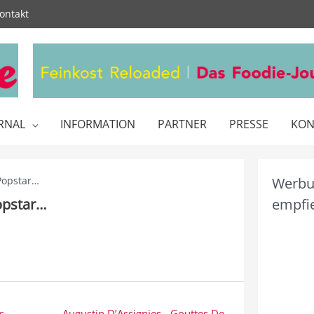
ontakt
RNAL
INFORMATION
PARTNER
PRESSE
KON
Popstar…
Werbun
opstar…
empfie
s
Augustin D’Assignies -.Gouttes De