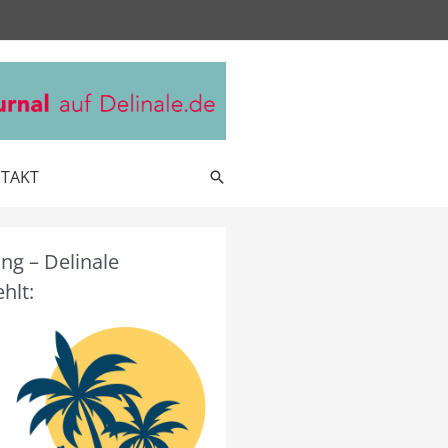
TAKT
Suche
g – Delinale
hlt: