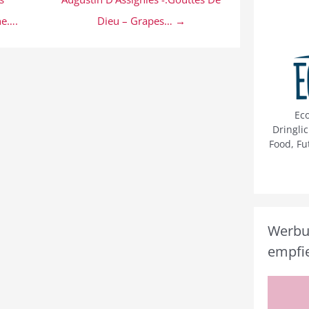
ne….
Dieu – Grapes… →
Ec
Dringli
Food, Fu
Werbun
empfie