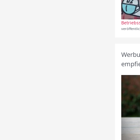
Betriebs
veröffentli
Werbun
empfie