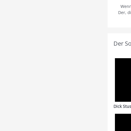
Wenn
Der, d
Der S
Dick Stu