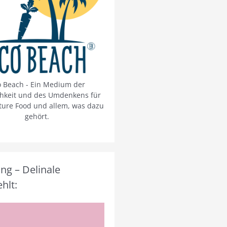
o Beach - Ein Medium der
chkeit und des Umdenkens für
ture Food und allem, was dazu
gehört.
g – Delinale
hlt: