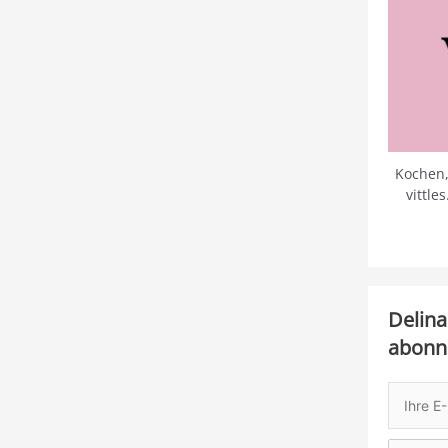
Kochen,
vittle
Delina
abonn