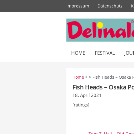
Zum
Impressum
Datenschutz
K
Inhalt
springen
HOME
FESTIVAL
JOU
Home
> > Fish Heads – Osaka 
Fish Heads – Osaka P
18. April 2021
[ratings]
Beitragsnavigation
← Tom T. Hall – Old Dog