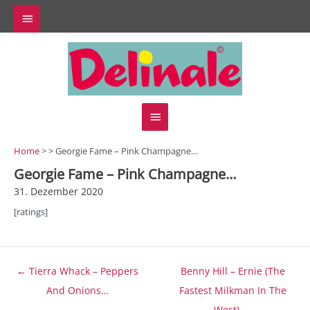
Zum
Above
Inhalt
springen
Header
Hauptmenü
Home
> > Georgie Fame – Pink Champagne…
Georgie Fame – Pink Champagne…
31. Dezember 2020
[ratings]
Beitragsnavigation
← Tierra Whack – Peppers
Benny Hill – Ernie (The
And Onions…
Fastest Milkman In The
West) →