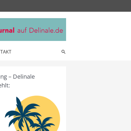
TAKT
Suche
g – Delinale
hlt: