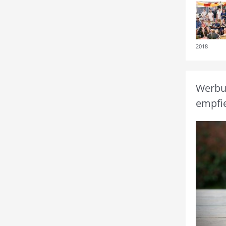
2018
Werbun
empfie