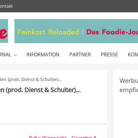
ontakt
RNAL
INFORMATION
PARTNER
PRESSE
KON
len (prod. Dienst & Schulter)…
Werbun
n (prod. Dienst & Schulter)…
empfie
Rufus Wainwright – Cigarettes &