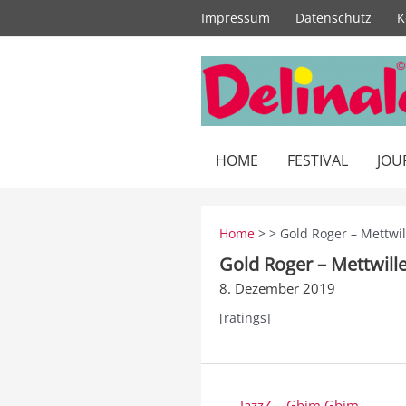
Zum
Impressum
Datenschutz
K
Inhalt
springen
HOME
FESTIVAL
JOU
Home
> > Gold Roger – Mettwil
Gold Roger – Mettwille
8. Dezember 2019
[ratings]
Beitragsnavigation
← JazzZ – Gbim Gbim…