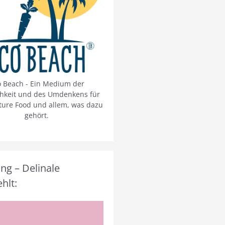
o Beach - Ein Medium der
chkeit und des Umdenkens für
ture Food und allem, was dazu
gehört.
g – Delinale
hlt: