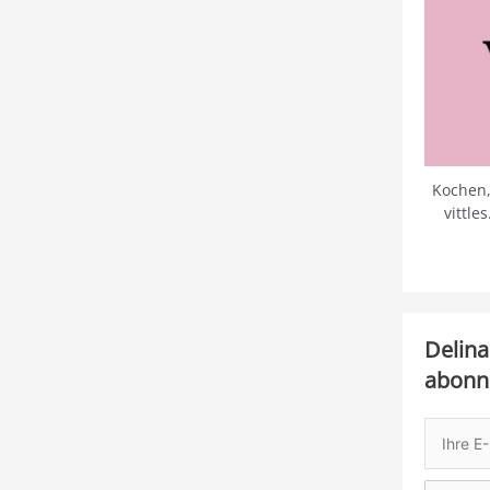
Kochen,
vittle
Delina
abonn