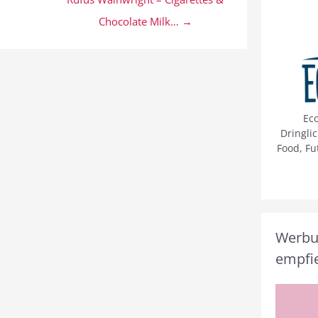
Chocolate Milk… →
Ec
Dringli
Food, Fu
Werbun
empfie