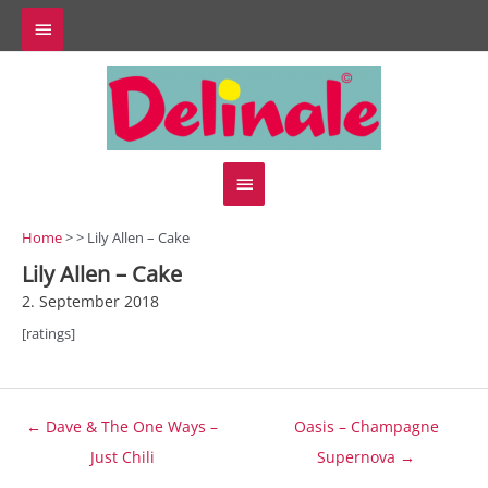
Zum
Above
Inhalt
springen
Header
Hauptmenü
Home
> > Lily Allen – Cake
Lily Allen – Cake
2. September 2018
[ratings]
Beitragsnavigation
← Dave & The One Ways –
Oasis – Champagne
Just Chili
Supernova →