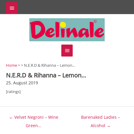
Zum
Above
Inhalt
springen
Header
Hauptmenü
Home
> > N.E.R.D & Rihanna – Lemon…
N.E.R.D & Rihanna – Lemon…
25. August 2019
[ratings]
Beitragsnavigation
← Velvet Negroni – Wine
Barenaked Ladies –
Green…
Alcohol →