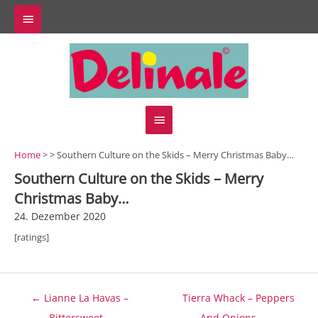
Zum
Above
Inhalt
springen
Header
Hauptmenü
Home
> > Southern Culture on the Skids – Merry Christmas Baby…
Southern Culture on the Skids – Merry
Christmas Baby…
24. Dezember 2020
[ratings]
Beitragsnavigation
← Lianne La Havas –
Tierra Whack – Peppers
Bittersweet…
And Onions… →