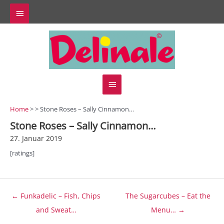
Zum
Above
Inhalt
springen
Header
Hauptmenü
Home
> > Stone Roses – Sally Cinnamon…
Stone Roses – Sally Cinnamon…
27. Januar 2019
[ratings]
Beitragsnavigation
← Funkadelic – Fish, Chips
The Sugarcubes – Eat the
and Sweat…
Menu… →