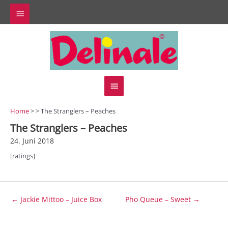
Zum
Above
Inhalt
springen
Header
Hauptmenü
Home
> > The Stranglers – Peaches
The Stranglers – Peaches
24. Juni 2018
[ratings]
Beitragsnavigation
← Jackie Mittoo – Juice Box
Pho Queue – Sweet →