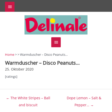
Zum
Above
Inhalt
springen
Header
Hauptmenü
Home
> > Warmduscher – Disco Peanuts…
Warmduscher – Disco Peanuts…
25. Oktober 2020
[ratings]
Beitragsnavigation
← The White Stripes – Ball
Dope Lemon – Salt &
and biscuit
Pepper… →