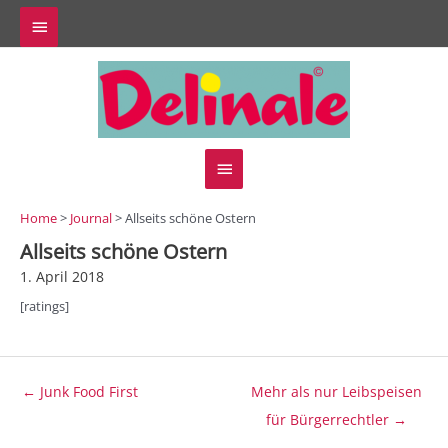
Zum
Above
Inhalt
springen
Header
Hauptmenü
Home
>
Journal
> Allseits schöne Ostern
Allseits schöne Ostern
1. April 2018
[ratings]
Beitragsnavigation
← Junk Food First
Mehr als nur Leibspeisen
für Bürgerrechtler →