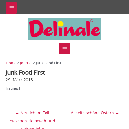
Zum
Above
Inhalt
springen
Header
Hauptmenü
Home
>
Journal
> Junk Food First
Junk Food First
29. März 2018
[ratings]
Beitragsnavigation
← Neulich im Exil
Allseits schöne Ostern →
zwischen Heimweh und
Heimatliebe