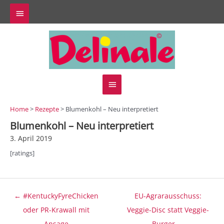
Zum
Above
Inhalt
springen
Header
Hauptmenü
Home
>
Rezepte
> Blumenkohl – Neu interpretiert
Blumenkohl – Neu interpretiert
3. April 2019
[ratings]
Beitragsnavigation
← #KentuckyFyreChicken
EU-Agrarausschuss:
oder PR-Krawall mit
Veggie-Disc statt Veggie-
Ansage
Burger →