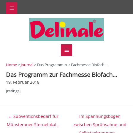
Zum
Above
Inhalt
springen
Header
Hauptmenü
Home
>
Journal
> Das Programm zur Fachmesse Biofach…
Das Programm zur Fachmesse Biofach…
19. Februar 2018
[ratings]
Beitragsnavigation
← Subventionsbedarf für
Im Spannungsbogen
Münsteraner Sternelokal…
zwischen Sprühsahne und
Selbstgebrannten →