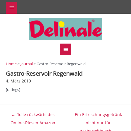
Zum
Above
Inhalt
springen
Header
Hauptmenü
Home
>
Journal
> Gastro-Reservoir Regenwald
Gastro-Reservoir Regenwald
4. März 2019
[ratings]
Beitragsnavigation
← Rolle rückwärts des
Ein Erfrischungsgetränk
Online-Riesen Amazon
nicht nur für
Aschermittwoch →