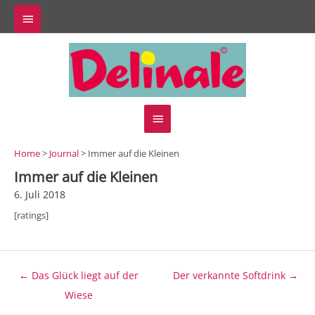
Zum
Above
Inhalt
springen
Header
Hauptmenü
Home
>
Journal
> Immer auf die Kleinen
Immer auf die Kleinen
6. Juli 2018
[ratings]
Beitragsnavigation
← Das Glück liegt auf der
Der verkannte Softdrink →
Wiese