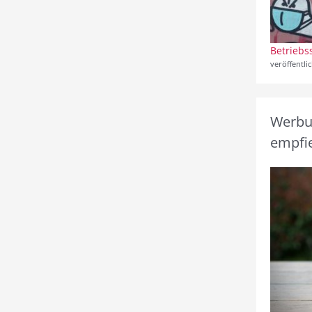
Betriebs
veröffentli
Werbun
empfie