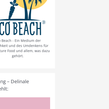
o Beach - Ein Medium der
chkeit und des Umdenkens für
ture Food und allem, was dazu
gehört.
g – Delinale
hlt: