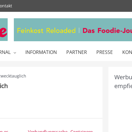
ontakt
RNAL
INFORMATION
PARTNER
PRESSE
KON
zwecktauglich
Werbun
ich
empfie
n es
Verhandlungssache „Containern