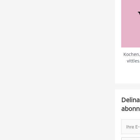
Kochen,
vittle
Delina
abonn