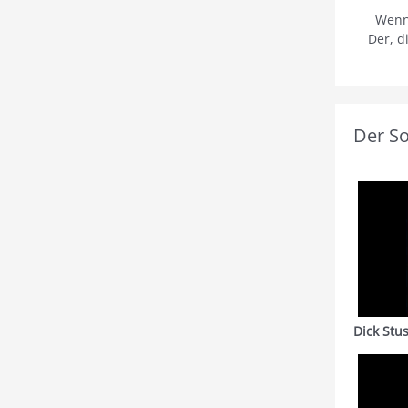
Wenn
Der, d
Der S
Dick Stu