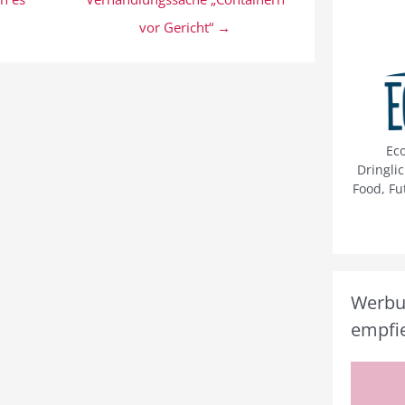
vor Gericht“ →
Ec
Dringli
Food, Fu
Werbun
empfie