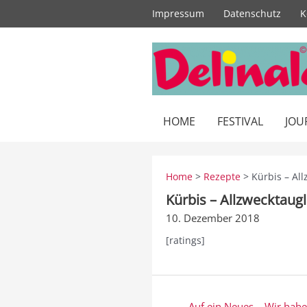
Zum
Impressum
Datenschutz
K
Inhalt
springen
HOME
FESTIVAL
JOU
Home
>
Rezepte
> Kürbis – All
Kürbis – Allzwecktaugl
10. Dezember 2018
[ratings]
Beitragsnavigation
← Auf ein Neues – Wir habe