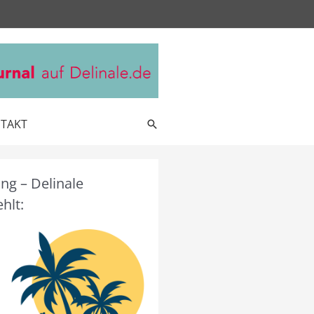
TAKT
Suche
g – Delinale
hlt: