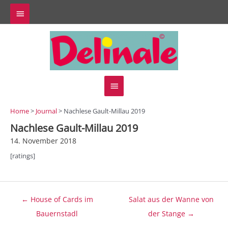
Zum
Above
Inhalt
springen
Header
Hauptmenü
Home
>
Journal
> Nachlese Gault-Millau 2019
Nachlese Gault-Millau 2019
14. November 2018
[ratings]
Beitragsnavigation
← House of Cards im
Salat aus der Wanne von
Bauernstadl
der Stange →