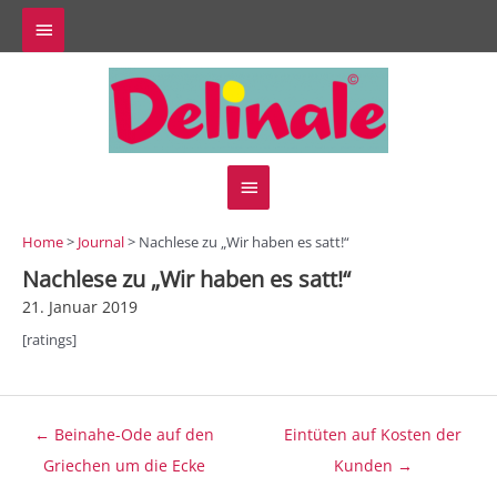
Zum
Above
Inhalt
springen
Header
Hauptmenü
Home
>
Journal
> Nachlese zu „Wir haben es satt!“
Nachlese zu „Wir haben es satt!“
21. Januar 2019
[ratings]
Beitragsnavigation
← Beinahe-Ode auf den
Eintüten auf Kosten der
Griechen um die Ecke
Kunden →