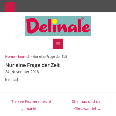
Zum
Above
Inhalt
springen
Header
Hauptmenü
Home
>
Journal
> Nur eine Frage der Zeit
Nur eine Frage der Zeit
24. November 2018
[ratings]
Beitragsnavigation
← Tiefsee-Fischerei leicht
Stielmus und der
gemacht
Klimawandel →