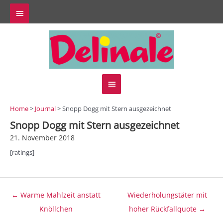
Zum
Above
Inhalt
springen
Header
Hauptmenü
Home
>
Journal
> Snopp Dogg mit Stern ausgezeichnet
Snopp Dogg mit Stern ausgezeichnet
21. November 2018
[ratings]
Beitragsnavigation
← Warme Mahlzeit anstatt
Wiederholungstäter mit
Knöllchen
hoher Rückfallquote →