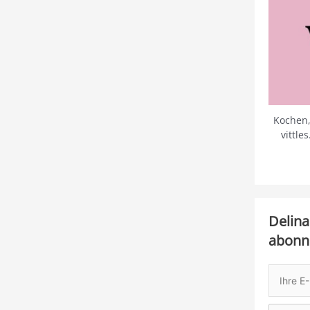
Kochen,
vittle
Delina
abonn