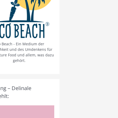
o Beach - Ein Medium der
chkeit und des Umdenkens für
ture Food und allem, was dazu
gehört.
g – Delinale
hlt: