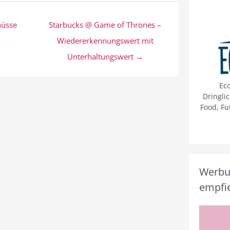
nüsse
Starbucks @ Game of Thrones –
Wiedererkennungswert mit
Unterhaltungswert →
Ec
Dringli
Food, Fu
Werbun
empfie