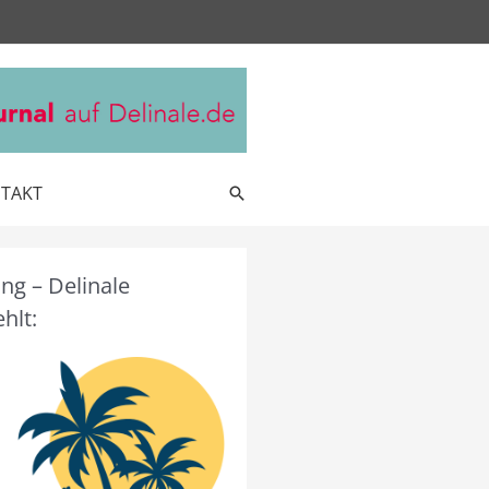
TAKT
Suche
g – Delinale
hlt: