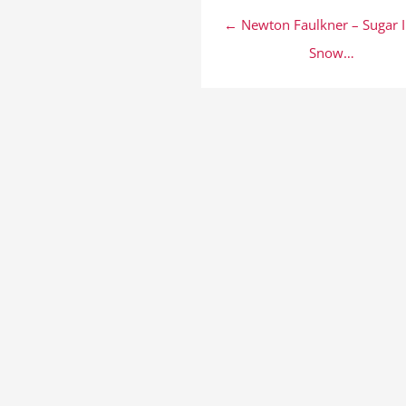
Beitragsnavigation
← Newton Faulkner – Sugar I
Snow…