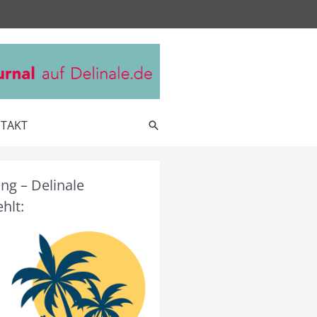
TAKT
Suche
g – Delinale
hlt: