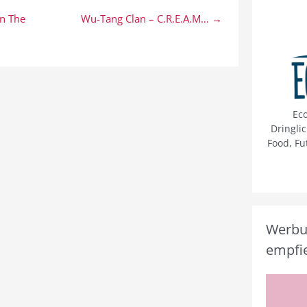
n The
Wu-Tang Clan – C.R.E.A.M… →
Ec
Dringli
Food, Fu
Werbun
empfie