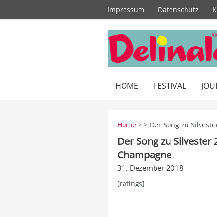
Zum
Impressum
Datenschutz
K
Inhalt
springen
HOME
FESTIVAL
JOU
Home
> > Der Song zu Silvest
Der Song zu Silvester
Champagne
31. Dezember 2018
[ratings]