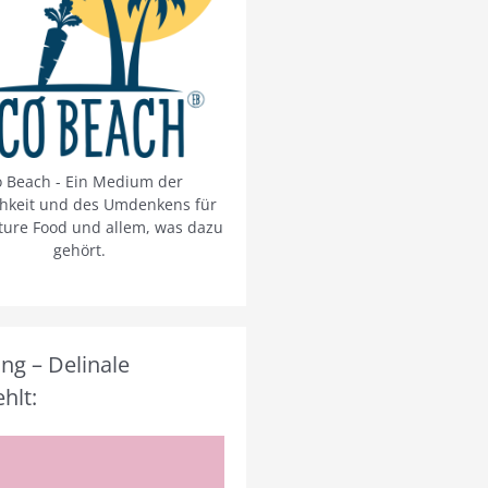
o Beach - Ein Medium der
chkeit und des Umdenkens für
ture Food und allem, was dazu
gehört.
g – Delinale
hlt: