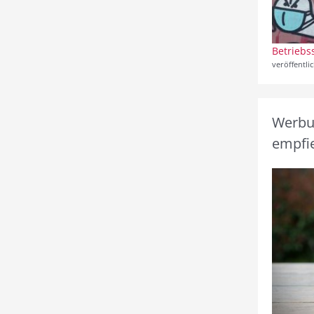
Betriebs
veröffentli
Werbun
empfie