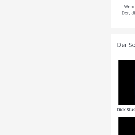
Wenn
Der, d
Der S
Dick Stu