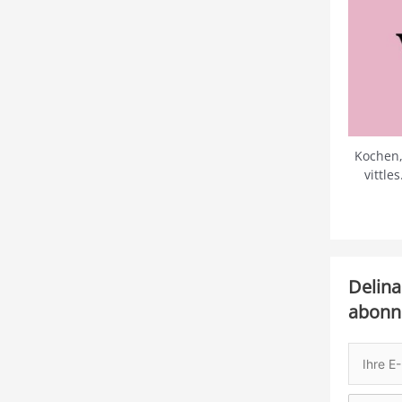
Kochen,
vittle
Delina
abonn