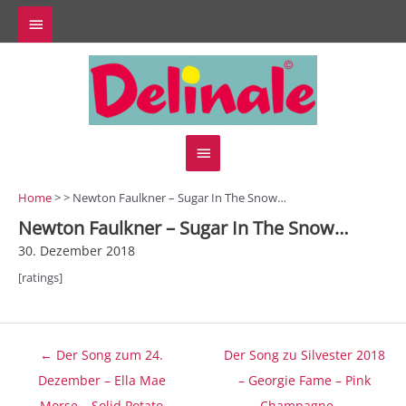
Zum
Above
Inhalt
springen
Header
Hauptmenü
Home
> > Newton Faulkner – Sugar In The Snow…
Newton Faulkner – Sugar In The Snow…
30. Dezember 2018
[ratings]
Beitragsnavigation
← Der Song zum 24.
Der Song zu Silvester 2018
Dezember – Ella Mae
– Georgie Fame – Pink
Morse – Solid Potato
Champagne →