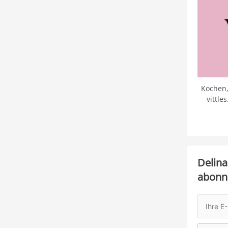
Kochen,
vittle
Delina
abonn