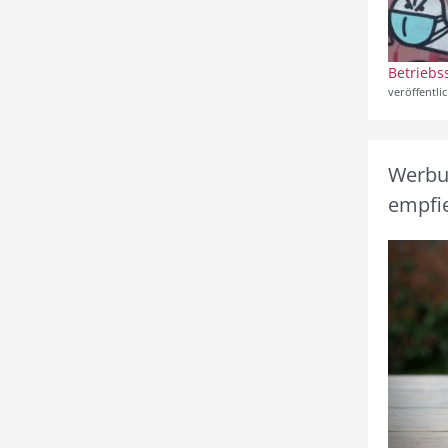
Betriebs
veröffentli
Werbun
empfie