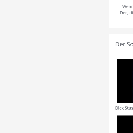
Wenn
Der, d
Der S
Dick Stu