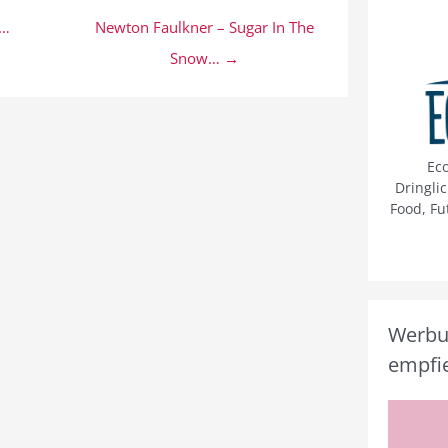
’…
Newton Faulkner – Sugar In The
Snow… →
Ec
Dringli
Food, Fu
Werbun
empfie