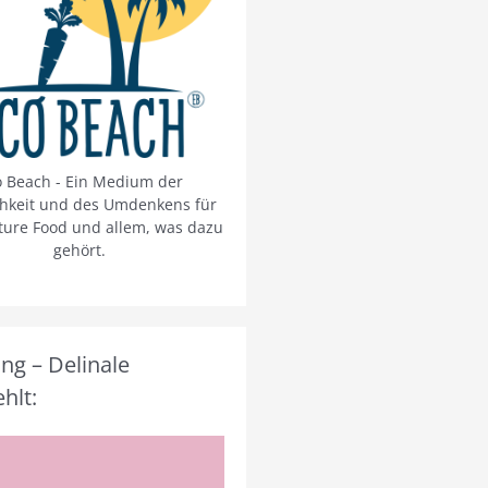
o Beach - Ein Medium der
chkeit und des Umdenkens für
ture Food und allem, was dazu
gehört.
g – Delinale
hlt: