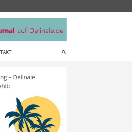
TAKT
Suche
g – Delinale
hlt: