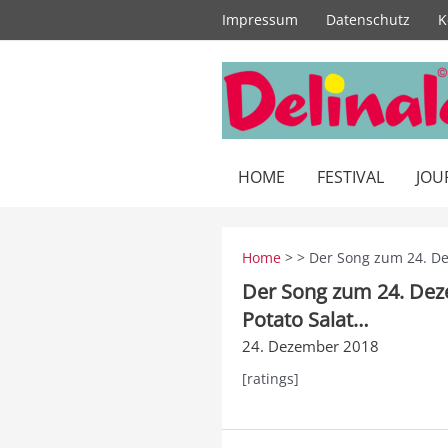
Zum
Impressum
Datenschutz
K
Inhalt
springen
HOME
FESTIVAL
JOU
Home
> > Der Song zum 24. De
Der Song zum 24. Deze
Potato Salat…
24. Dezember 2018
[ratings]