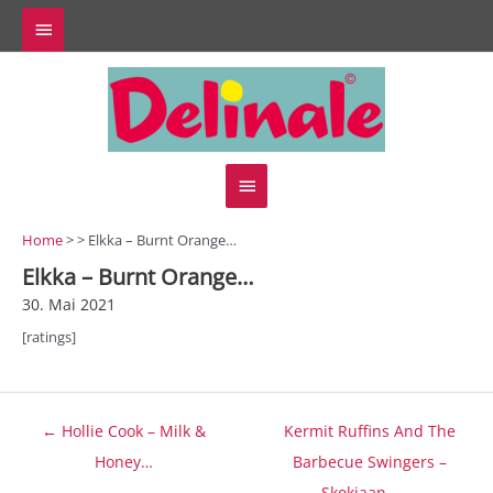
Zum
Above
Inhalt
springen
Header
Hauptmenü
Home
> > Elkka – Burnt Orange…
Elkka – Burnt Orange…
30. Mai 2021
[ratings]
Beitragsnavigation
← Hollie Cook – Milk &
Kermit Ruffins And The
Honey…
Barbecue Swingers –
Skokiaan… →