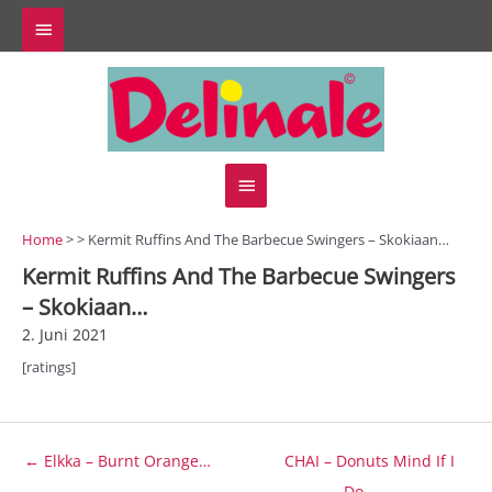
Zum
Above
Inhalt
springen
Header
Hauptmenü
Home
> > Kermit Ruffins And The Barbecue Swingers – Skokiaan…
Kermit Ruffins And The Barbecue Swingers
– Skokiaan…
2. Juni 2021
[ratings]
Beitragsnavigation
← Elkka – Burnt Orange…
CHAI – Donuts Mind If I
Do… →