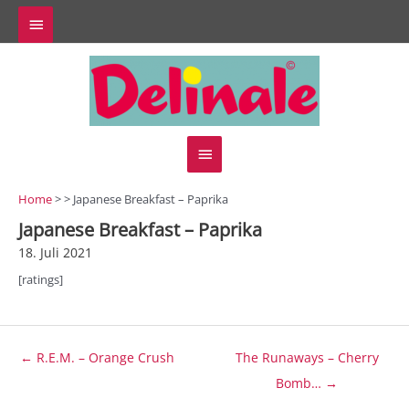
Zum
Above
Inhalt
springen
Header
Hauptmenü
Home
> > Japanese Breakfast – Paprika
Japanese Breakfast – Paprika
18. Juli 2021
[ratings]
Beitragsnavigation
← R.E.M. – Orange Crush
The Runaways – Cherry
Bomb… →