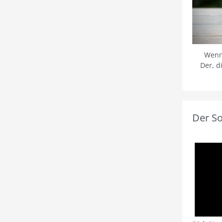
Wenn
Der, d
Der S