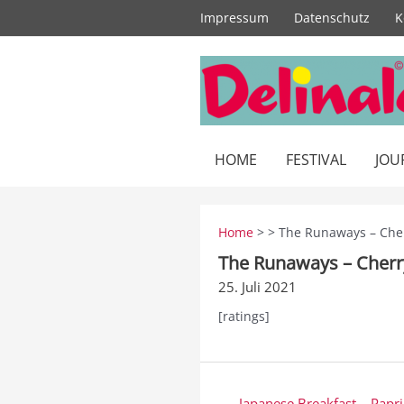
Zum
Impressum
Datenschutz
K
Inhalt
springen
HOME
FESTIVAL
JOU
Home
> > The Runaways – Ch
The Runaways – Cher
25. Juli 2021
[ratings]
Beitragsnavigation
← Japanese Breakfast – Papr