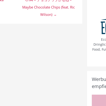
Maybe Chocolate Chips (feat. Ric
Wilson) →
Ec
Dringli
Food, Fu
Werbun
empfie