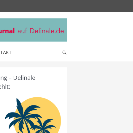
TAKT
Suche
g – Delinale
hlt: