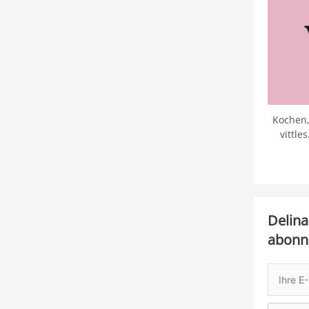
Kochen,
vittle
Delina
abonn