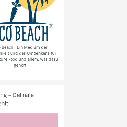
o Beach - Ein Medium der
chkeit und des Umdenkens für
ture Food und allem, was dazu
gehört.
g – Delinale
hlt: