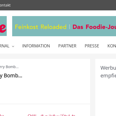
ontakt
RNAL
INFORMATION
PARTNER
PRESSE
KON
erry Bomb…
Werbun
ry Bomb…
empfie
ika
CHAI – チョコチップかもね –