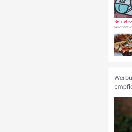
Betriebs
veröffentli
Werbun
empfie