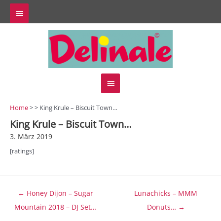
Zum
Above
Inhalt
springen
Header
Hauptmenü
Home
> > King Krule – Biscuit Town…
King Krule – Biscuit Town…
3. März 2019
[ratings]
Beitragsnavigation
← Honey Dijon – Sugar
Lunachicks – MMM
Mountain 2018 – DJ Set…
Donuts… →